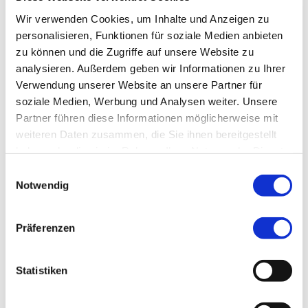
Wir verwenden Cookies, um Inhalte und Anzeigen zu
Fliegerhorst: Stadt reagiert auf Bundeswehr-
personalisieren, Funktionen für soziale Medien anbieten
Pläne
zu können und die Zugriffe auf unsere Website zu
analysieren. Außerdem geben wir Informationen zu Ihrer
14.07.2026 -Nach der Ankündigung
eines zweiten
Verwendung unserer Website an unsere Partner für
Luftwaffenausbildungsbataillons in
soziale Medien, Werbung und Analysen weiter. Unsere
Fürstenfeldbruck setzt die Stadt auf
Partner führen diese Informationen möglicherweise mit
weitere Klärung im Standortdialog.
weiteren Daten zusammen, die Sie ihnen bereitgestellt
Im Mittelpunkt stehen dabei mögliche
Entwicklungsspielräume für Gewerbe, Wohnen und
haben oder die sie im Rahmen Ihrer Nutzung der Dienste
Teilflächen.
gesammelt haben.
Einwilligungsauswahl
Notwendig
MEHR
Präferenzen
Interessante
Statistiken
Links