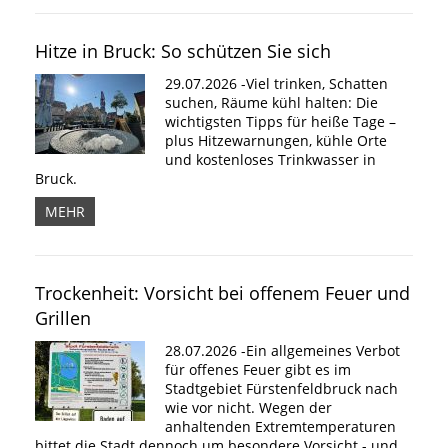
Hitze in Bruck: So schützen Sie sich
29.07.2026 -Viel trinken, Schatten
suchen, Räume kühl halten: Die
wichtigsten Tipps für heiße Tage –
plus Hitzewarnungen, kühle Orte
und kostenloses Trinkwasser in
Bruck.
MEHR
Trockenheit: Vorsicht bei offenem Feuer und
Grillen
28.07.2026 -Ein allgemeines Verbot
für offenes Feuer gibt es im
Stadtgebiet Fürstenfeldbruck nach
wie vor nicht. Wegen der
anhaltenden Extremtemperaturen
bittet die Stadt dennoch um besondere Vorsicht - und