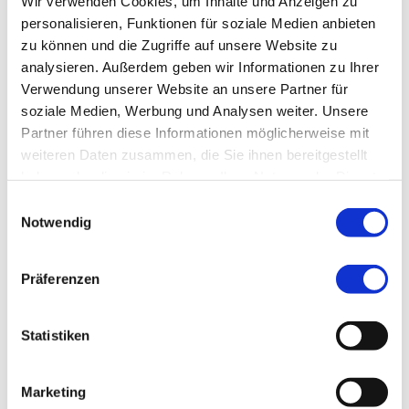
Wir verwenden Cookies, um Inhalte und Anzeigen zu
personalisieren, Funktionen für soziale Medien anbieten
zu können und die Zugriffe auf unsere Website zu
analysieren. Außerdem geben wir Informationen zu Ihrer
Verwendung unserer Website an unsere Partner für
soziale Medien, Werbung und Analysen weiter. Unsere
Nachrichten
Partner führen diese Informationen möglicherweise mit
weiteren Daten zusammen, die Sie ihnen bereitgestellt
haben oder die sie im Rahmen Ihrer Nutzung der Dienste
gesammelt haben.
Einwilligungsauswahl
Notwendig
Aktuelles aus Fürstenfeldbruck
Präferenzen
Publikationen
Statistiken
Marketing