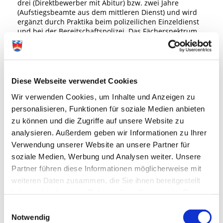
drei (Direktbewerber mit Abitur) bzw. zwei Jahre
(Aufstiegsbeamte aus dem mittleren Dienst) und wird
ergänzt durch Praktika beim polizeilichen Einzeldienst
und bei der Bereitschaftspolizei. Das Fächerspektrum
reicht von den klassischen Rechtsfächern über
Führungs- und Einsatzlehre, Kriminalistik und
Kriminaltechnik bis hin zu Soziologie, Psychologie und
politischer Bildung.
Diese Webseite verwendet Cookies
Landwirtschaftsschule, Abteilung Landwirtschaft
Wir verwenden Cookies, um Inhalte und Anzeigen zu
Abt-Thoma-Str. 1b, 82256 Fürstenfeldbruck/Puch
personalisieren, Funktionen für soziale Medien anbieten
Tel. 08141 3223-24
www.aelf-ff.bayern.de
zu können und die Zugriffe auf unsere Website zu
analysieren. Außerdem geben wir Informationen zu Ihrer
Die Landwirtschaftsschule qualifiziert zur Leitung eines
Verwendung unserer Website an unsere Partner für
landwirtschaftlichen Betriebes und bereitet auf die
Meisterprüfung vor
soziale Medien, Werbung und Analysen weiter. Unsere
Dauer: 3 Semester
Partner führen diese Informationen möglicherweise mit
Der Studiengang umfasst zwei fachtheoretische und ein
weiteren Daten zusammen, die Sie ihnen bereitgestellt
fachpraktisches Semester mit jeweils 20
haben oder die sie im Rahmen Ihrer Nutzung der Dienste
Unterrichtswochen. Dabei wird im ersten und dritten
Semester (Wintersemester) der fachtheoretische
gesammelt haben.
Einwilligungsauswahl
Unterricht erteilt.
Notwendig
Abschluss: Staatlich geprüfte/r Wirtschafter/in für