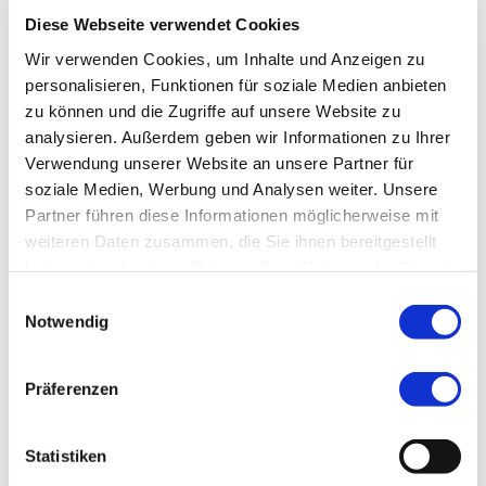
Diese Webseite verwendet Cookies
Frau
Tina Rodermund-Vogl
Wir verwenden Cookies, um Inhalte und Anzeigen zu
Presse- und Öffentlichkeitsarbeit
personalisieren, Funktionen für soziale Medien anbieten
zu können und die Zugriffe auf unsere Website zu
analysieren. Außerdem geben wir Informationen zu Ihrer
Verwendung unserer Website an unsere Partner für
Tel.:
08141 281-1415
soziale Medien, Werbung und Analysen weiter. Unsere
Partner führen diese Informationen möglicherweise mit
weiteren Daten zusammen, die Sie ihnen bereitgestellt
haben oder die sie im Rahmen Ihrer Nutzung der Dienste
gesammelt haben.
Einwilligungsauswahl
Notwendig
Mit einem Klick zu Facebook
Präferenzen
Statistiken