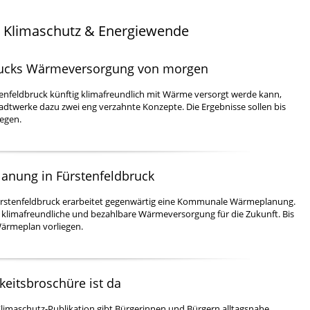
a Klimaschutz & Energiewende
Brucks Wärmeversorgung von morgen
tenfeldbruck künftig klimafreundlich mit Wärme versorgt werde kann,
adtwerke dazu zwei eng verzahnte Konzepte. Die Ergebnisse sollen bis
iegen.
nung in Fürstenfeldbruck
Fürstenfeldbruck erarbeitet gegenwärtig eine Kommunale Wärmeplanung.
ge, klimafreundliche und bezahlbare Wärmeversorgung für die Zukunft. Bis
Wärmeplan vorliegen.
gkeitsbroschüre ist da
Klimaschutz-Publikation gibt Bürgerinnen und Bürgern alltagsnahe