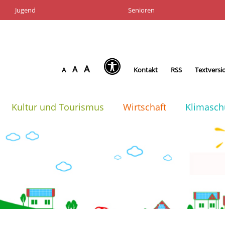
Jugend
Senioren
A
A
A
Kontakt
RSS
Textversi
Kultur und Tourismus
Wirtschaft
Klimasch