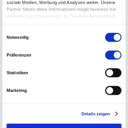
soziale Medien, Werbung und Analysen weiter. Unsere
Partner führen diese Informationen möglicherweise mit
Interessante
weiteren Daten zusammen, die Sie ihnen bereitgestellt
Links
haben oder die sie im Rahmen Ihrer Nutzung der Dienste
gesammelt haben.
Einwilligungsauswahl
Notwendig
Präferenzen
Infopoint im Rathaus
Statistiken
Tel.:
08141 281-0
Marketing
Nachrichten
Details zeigen