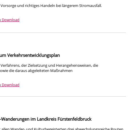
r Vorsorge und richtiges Handeln bei längerem Stromausfall.
m Download
zum Verkehrsentwicklungsplan
Verfahrens, der Zielsetzung und Herangehensweisen, die
 sowie die daraus abgeleiteten Maßnahmen
m Download
Wanderungen im Landkreis Fürstenfeldbruck
lt allen Wander- und Kulturbegeisterten drei abwechslungsreiche Routen