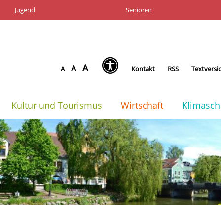
Jugend
Senioren
A
A
A
Kontakt
RSS
Textversi
Kultur und Tourismus
Wirtschaft
Klimasch