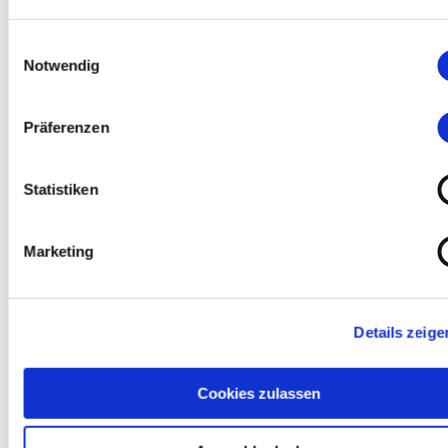
Einwilligungsauswahl
Notwendig
Informationen für Bürger, Gäste und verschiedene
Lebenslagen - einfach zum Herunterladen.
Präferenzen
Veranstaltungskalender
Statistiken
Marketing
Details zeige
Hier
geht es zu den aktuellen Veranstaltungen.
Außerdem können Kulturorte, Vereine,
Bildungseinrichtungen und lokale Initiativen hier
Cookies zulassen
ihre Veranstaltungen melden.