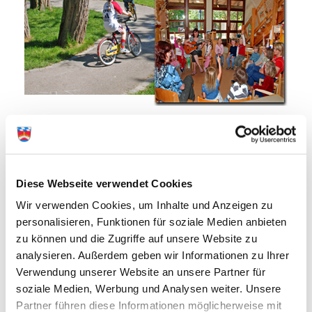
Anschrift: Feldstraße 15, 82256 Fürstenfeldbruck
Telefon: 08141 4050411
Internet:
www.stiftung-kinderhilfe.de
E-Mail:
info@stiftung-kinderhilfe.de
Träger: Tagesstätten der Kinderhilfe FFB gemeinnützige
Diese Webseite verwendet Cookies
GmbH
Plätze:
Kinderkrippe (1 - 3):
1 Gruppe 8 + 2 integrative
Wir verwenden Cookies, um Inhalte und Anzeigen zu
Plätze
personalisieren, Funktionen für soziale Medien anbieten
Kindergarten (3 - Einschulung):
2 Gruppen 20 + 10
zu können und die Zugriffe auf unsere Website zu
integrative Plätze
Schülerhort (Grundschüler):
1 Gruppe 10 + 5 integrative
analysieren. Außerdem geben wir Informationen zu Ihrer
Plätze
Verwendung unserer Website an unsere Partner für
soziale Medien, Werbung und Analysen weiter. Unsere
Montessori-Kinderhaus
Partner führen diese Informationen möglicherweise mit