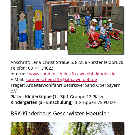
Anschrift: Lena-Christ-Straße 5, 82256 Fürstenfeldbruck
Telefon: 08141 34023
Internet:
www.sonnenschein-ffb.awo-obb-kinder.de
E-Mail:
sonnenschein.ffb@kita.awo-obb.de
Träger: Arbeiterwohlfahrt Bezirksverband Oberbayern
e.V.
Plätze:
Kinderkrippe (1 - 3):
1 Gruppe 12 Plätze
Kindergarten (3 - Einschulung):
3 Gruppen 75 Plätze
BRK-Kinderhaus Geschwister-Haeusler