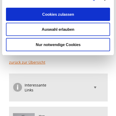
Erklärung der Stadt Fürstenfeldbruck bezüglich der
Vorlage des Kooperationsvertrages bei der
Bundesnetzagentur.
Cookies zulassen
Download Stellungnahme zum Kooperationsvertrag
Eine Übersicht über die Gebiete, die bis Ende
Auswahl erlauben
2027 von der Deutschen Telekom ausgebaut
werden, finden Sie
hier
.
Nur notwendige Cookies
zurück zur Übersicht
Interessante
Links
Herr