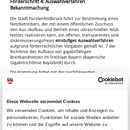
Förderschritt 4: Auswahlverfahren
Bekanntmachung
Die Stadt Fürstenfeldbruck führt zur Bestimmung eines
Netzbetreibers, der mit einem öffentlichen Zuschuss
den Aus-/Aufbau und Betrieb eines ultraschnellen NGA-
Netzes realisieren kann, ein offenes, transparentes und
diskriminierungsfreies
einstufiges Auswahlverfahren
aufgrund förderrechtlicher Vorgaben gemäß Nr. 7 der
Richtlinie des Aufbaus von gigabitfähigen
Breitbandnetzen im Freistaat Bayern (Bayerische
Gigabitrichtlinie BayGibitR) durch.
Die Kommune bittet mit der nachfolgenden
Bekanntmachung und den weiteren Unterlagen,
Angebote
spätestens bis zum 22.12.2022 um 11:00 Uhr
einzureichen
.
Fristverlängerung: Eine Fristverlängerung wurde bis
Diese Webseite verwendet Cookies
19.01.2023 – 11:00 Uhr genehmigt.
Wir verwenden Cookies, um Inhalte und Anzeigen zu
Download Bekanntmachung Auswahlverfahren
personalisieren, Funktionen für soziale Medien anbieten
Download Karte Erschließungsgebiet
zu können und die Zugriffe auf unsere Website zu