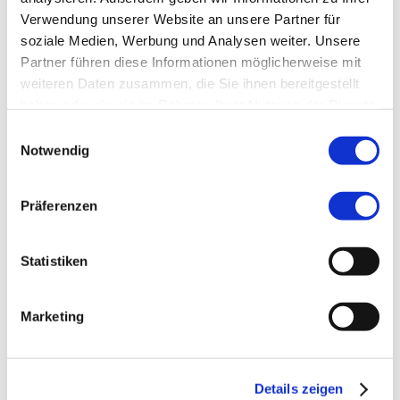
Verwendung unserer Website an unsere Partner für
soziale Medien, Werbung und Analysen weiter. Unsere
Partner führen diese Informationen möglicherweise mit
weiteren Daten zusammen, die Sie ihnen bereitgestellt
Interessante
haben oder die sie im Rahmen Ihrer Nutzung der Dienste
Links
gesammelt haben.
Einwilligungsauswahl
Notwendig
Öffnungszeiten und Kontakt
Präferenzen
Stadtverwaltung
Statistiken
Marketing
Herzlich willkommen bei der Stadtverwaltung
Fürstenfeldbruck.
Details zeigen
Hier
finden Sie unsere Öffnungszeiten und Kontakt-