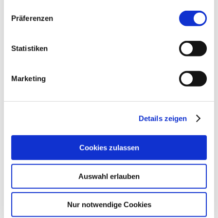
Präferenzen
Mit einem Klick zu Instagram
Statistiken
Marketing
Details zeigen
Der RathausReport als
Cookies zulassen
E-Paper
Auswahl erlauben
Nur notwendige Cookies