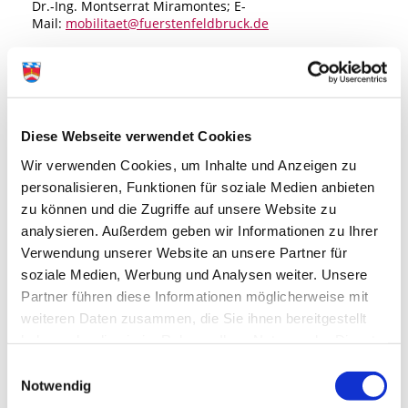
Dr.-Ing. Montserrat Miramontes; E-
Mail:
mobilitaet@fuerstenfeldbruck.de
(Foto: Christian Schwier/Fotolia)
zurück zur Übersicht
Diese Webseite verwendet Cookies
Wir verwenden Cookies, um Inhalte und Anzeigen zu
personalisieren, Funktionen für soziale Medien anbieten
zu können und die Zugriffe auf unsere Website zu
Interessante
analysieren. Außerdem geben wir Informationen zu Ihrer
Links
Verwendung unserer Website an unsere Partner für
soziale Medien, Werbung und Analysen weiter. Unsere
Partner führen diese Informationen möglicherweise mit
Mit einem Klick zu Facebook
weiteren Daten zusammen, die Sie ihnen bereitgestellt
haben oder die sie im Rahmen Ihrer Nutzung der Dienste
gesammelt haben.
Einwilligungsauswahl
Notwendig