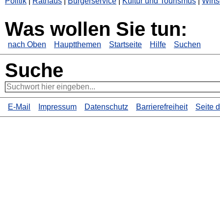
Politik
|
Rathaus
|
Bürgerservice
|
Kultur und Tourismus
|
Wirts
Was wollen Sie tun:
nach Oben
Hauptthemen
Startseite
Hilfe
Suchen
Suche
E-Mail
Impressum
Datenschutz
Barrierefreiheit
Seite 