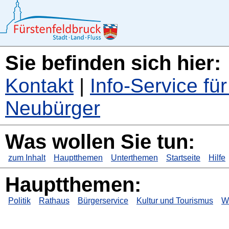
Sie befinden sich hier:
Kontakt
|
Info-Service f
Neubürger
Was wollen Sie tun:
zum Inhalt
Hauptthemen
Unterthemen
Startseite
Hilfe
Hauptthemen:
Politik
Rathaus
Bürgerservice
Kultur und Tourismus
Wi