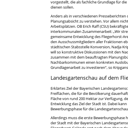
vorgestellt, die als fachliche Grundlage für 
dienen sollen.
Anders als in verschiedenen Presseberichten d
Planungsabsicht zu verstehen. Vor allem nich
Arbeitsplätzen. OB Erich Raff (CSU) bekräftig
interkommunalen Zusammenarbeit: „Wir stre
gemeinsame Entwicklung des Fliegerhorst-Are
den Ausschussmitgliedern aller Fraktionen eb
städtischen Stabsstelle Konversion, Nadja Kr
will so konstruktive Diskussionen mit den Na
zusammen mit dem beauftragten Planungsbüro 
Nachbarkommunen einen konkreten Auslobungste
Grundlagenarbeit zu investieren“, so Kripgans
Landesgartenschau auf dem Flie
Erklärtes Ziel der Bayerischen Landesgarten
Freiflächen, die für die Bevölkerung dauerhaft
Fläche von rund 200 Hektar zur Verfügung, de
Entwicklung das Ziel der Stadt ist. Dabei kann
Bewerbungsphase für die Landesgartenschau
Allerdings muss die erste Bewerbungsphase hi
der Stadt mit der Bayerischen Landesgartens
Fliegerhorst-Gelände erst nach dem Abzug d