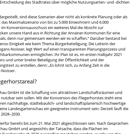
die Entscheidung des Stadtrates über mögliche Nutzungsarten- und -dichten
argestellt, sind diese Szenarien aber nicht als konkrete Planung oder als
t das Maximalszenario von bis zu 5.000 Einwohnern und 6.000
te im Konversionsausschuss ein weiteres Mal die Absicht zur
cken unsere Hand aus in Richtung der Anrainer-Kommunen für eine
als, denn nur gemeinsam werden wir es schaffen.“ Darüber bestand bei
enso Einigkeit wie beim Thema Bürgerbeteiligung. Die Leiterin der
ipgans-Noisser, legt Wert auf einen transparenten Planungsprozess und
chbarkommunen ermöglichen. Ihr Plan ist es, im ersten Halbjahr 2021
und unter breiter Beteiligung der Öffentlichkeit und der
xt zu erstellen, denn: „Es lohnt sich, zu Anfang Zeit in die
-Noisser.
gerhorstareal?
schau GmbH ist die Schaffung von attraktiven Landschaftsräumen und
 nutzbar sein sollen. Mit der Konversion des Fliegerhorstes steht eine
ren nachhaltige, städtebaulich- und landschaftsplanerisch hochwertige
 eine Landesgartenschau ein geeignetes Instrument sein. Derzeit läuft die
 2028–2030.
erfür bereits bis zum 21. Mai 2021 abgeschlossen sein. Nach Gesprächen
chau GmbH und angesichts der Tatsache, dass die Flächen im
er Bundeswehr ab 2026 zur Verfügung stehen werden, wurde von der