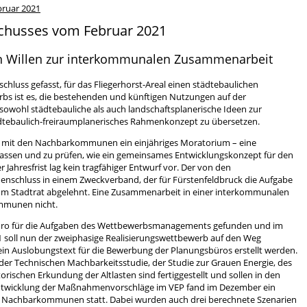
bruar 2021
schusses vom Februar 2021
 den Willen zur interkommunalen Zusammenarbeit
schluss gefasst, für das Fliegerhorst-Areal einen städtebaulichen
rbs ist es, die bestehenden und künftigen Nutzungen auf der
 sowohl städtebauliche als auch landschaftsplanerische Ideen zur
tädtebaulich-freiraumplanerisches Rahmenkonzept zu übersetzen.
g mit den Nachbarkommunen ein einjähriges Moratorium – eine
 lassen und zu prüfen, wie ein gemeinsames Entwicklungskonzept für den
 Jahresfrist lag kein tragfähiger Entwurf vor. Der von den
hluss in einem Zweckverband, der für Fürstenfeldbruck die Aufgabe
om Stadtrat abgelehnt. Eine Zusammenarbeit in einer interkommunalen
ommunen nicht.
sbüro für die Aufgaben des Wettbewerbsmanagements gefunden und im
 soll nun der zweiphasige Realisierungswettbewerb auf den Weg
ein Auslobungstext für die Bewerbung der Planungsbüros erstellt werden.
 der Technischen Machbarkeitsstudie, der Studie zur Grauen Energie, des
rischen Erkundung der Altlasten sind fertiggestellt und sollen in den
Entwicklung der Maßnahmenvorschläge im VEP fand im Dezember ein
n Nachbarkommunen statt. Dabei wurden auch drei berechnete Szenarien