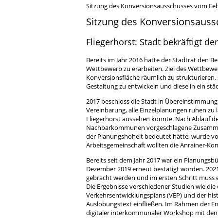
Sitzung des Konversionsausschusses vom Fe
Sitzung des Konversionsaus
Fliegerhorst: Stadt bekräftigt
Bereits im Jahr 2016 hatte der Stadtrat den Be
Wettbewerb zu erarbeiten. Ziel des Wettbewe
Konversionsfläche räumlich zu strukturieren,
Gestaltung zu entwickeln und diese in ein s
2017 beschloss die Stadt in Übereinstimmun
Vereinbarung, alle Einzelplanungen ruhen zu
Fliegerhorst aussehen könnte. Nach Ablauf der
Nachbarkommunen vorgeschlagene Zusammensc
der Planungshoheit bedeutet hätte, wurde v
Arbeitsgemeinschaft wollten die Anrainer-K
Bereits seit dem Jahr 2017 war ein Planung
Dezember 2019 erneut bestätigt worden. 2021
gebracht werden und im ersten Schritt muss 
Die Ergebnisse verschiedener Studien wie die
Verkehrsentwicklungsplans (VEP) und der histo
Auslobungstext einfließen. Im Rahmen der 
digitaler interkommunaler Workshop mit de