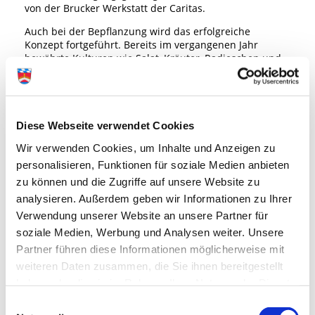
von der Brucker Werkstatt der Caritas.
Auch bei der Bepflanzung wird das erfolgreiche
Konzept fortgeführt. Bereits im vergangenen Jahr
bewährte Kulturen wie Salat, Kräuter, Radieschen und
Zucchini finden sich erneut in den Beeten. Dank der
zusätzlichen Flächen können nun außerdem wieder
Tomaten und Paprika angebaut werden. Neu
hinzugekommen sind Erdbeeren, Erbsen und Bohnen.
Die Entwicklung der Pflanzen verläuft erfreulich: Erste
Diese Webseite verwendet Cookies
Ernten sind bereits möglich.
Wir verwenden Cookies, um Inhalte und Anzeigen zu
Wie schon 2025 haben die beteiligten Kinder bereits im
personalisieren, Funktionen für soziale Medien anbieten
Februar und März mit der Anzucht von Tomaten- und
zu können und die Zugriffe auf unsere Website zu
Paprikapflanzen begonnen. Im Mai wurden diese in die
analysieren. Außerdem geben wir Informationen zu Ihrer
Hochbeete umgesetzt. In den kommenden Monaten
stehen Pflege und Ernte im Mittelpunkt, für den Herbst
Verwendung unserer Website an unsere Partner für
ist erneut eine Bepflanzung mit Wintersalaten
soziale Medien, Werbung und Analysen weiter. Unsere
vorgesehen.
Partner führen diese Informationen möglicherweise mit
Besonders erfreulich: Alle Projektpartner engagieren
weiteren Daten zusammen, die Sie ihnen bereitgestellt
sich weiterhin mit großem Einsatz für die „Essbare
haben oder die sie im Rahmen Ihrer Nutzung der Dienste
Stadt“. Zudem gab es bislang keinerlei Fälle von
gesammelt haben.
Einwilligungsauswahl
Vandalismus – ein gutes Zeichen dafür, wie gut das