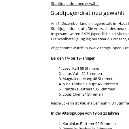
Stadtjugendrat neu gewählt
Stadtjugendrat neu gewählt
Am 1. Dezember fand im Jugendcafé im Haus f
Stadtjugendrat statt. Die Amtszeit des neuen 
Insgesamt waren 3.929 Jugendliche im Alter vo
Die Wahlbeteiligung lag bei etwa 2,3 Prozent, z
Abgestimmt wurde in zwei Altersgruppen. Dies
Bei den 14- bis 18-Jährigen
Leevi Raff 89 Stimmen
Linus Vath 52 Stimmen
Magdalena Mang 48 Stimmen
Nina Tobisch-Haupt 45 Stimmen
Franziska Butterer 35 Stimmen
Louis Chen 34 Stimmen
Nachrückerin ist Paulina Lehmann (34 Stimmen
In der Altersgruppe von 19 bis 23 Jahren
Korbinian Butterer 92 Stimmen
Benedikt Bucher 84 Stimmen