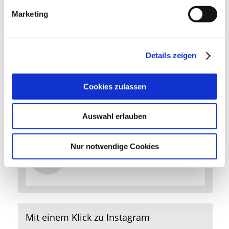
Marketing
Frau
Gabriele Liebl
Bürgermeistervorzimmer
Details zeigen
Tel.:
08141 281-1012
Fax:
08141 282-1012
Cookies zulassen
Mit einem Klick zu Facebook
Auswahl erlauben
Nur notwendige Cookies
Mit einem Klick zu Instagram