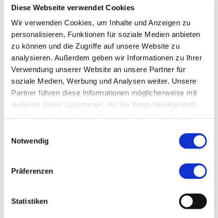
Stadträtin Gaby Fröhlich trug die von ihr übersetzten
Diese Webseite verwendet Cookies
Kurzeinführungen zu den Stücken vor. Dorothea Muhr
unterstützte mit dem Notenumblättern den Pianisten.
Wir verwenden Cookies, um Inhalte und Anzeigen zu
personalisieren, Funktionen für soziale Medien anbieten
Das Publikum war begeistert. Tosender Applaus führte
zu einer Zugabe, die den Rhythmus des Applauses
zu können und die Zugriffe auf unsere Website zu
aufnahm und in ein weiteres wunderbares Musikstück
analysieren. Außerdem geben wir Informationen zu Ihrer
überleitete. Standing Ovations für dieses mitreißende
Verwendung unserer Website an unsere Partner für
und berührende Konzert.
soziale Medien, Werbung und Analysen weiter. Unsere
Text & Foto: Gabriele Fröhlich
Partner führen diese Informationen möglicherweise mit
weiteren Daten zusammen, die Sie ihnen bereitgestellt
haben oder die sie im Rahmen Ihrer Nutzung der Dienste
gesammelt haben.
Einwilligungsauswahl
zurück zur Übersicht
Notwendig
Präferenzen
Interessante
Links
Statistiken