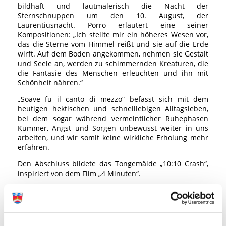
bildhaft und lautmalerisch die Nacht der
Sternschnuppen um den 10. August, der
Laurentiusnacht. Porro erläutert eine seiner
Kompositionen: „Ich stellte mir ein höheres Wesen vor,
das die Sterne vom Himmel reißt und sie auf die Erde
wirft. Auf dem Boden angekommen, nehmen sie Gestalt
und Seele an, werden zu schimmernden Kreaturen, die
die Fantasie des Menschen erleuchten und ihn mit
Schönheit nähren.“
„Soave fu il canto di mezzo“ befasst sich mit dem
heutigen hektischen und schnelllebigen Alltagsleben,
bei dem sogar während vermeintlicher Ruhephasen
Kummer, Angst und Sorgen unbewusst weiter in uns
arbeiten, und wir somit keine wirkliche Erholung mehr
erfahren.
Den Abschluss bildete das Tongemälde „10:10 Crash“,
inspiriert von dem Film „4 Minuten“.
Oberbürgermeister Erich Raff und
Partnerstädtereferent Karl Danke begrüßten zu Beginn
die musikalischen Gäste. Stadtrat Markus Droth
übersetzte Porros Erläuterungen zu Beethoven,