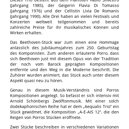
(Jahrgang 1985), der Geigerin Flavia Di Tomasso
(Jahrgang 1976) und der Cellistin Livia De Romanis
(Jahrgang 1990). Alle Drei haben an vielen Festivals und
Konzerten weltweit teilgenommen und bereits
zahlreiche Preise für ihr musikalisches Können und
Wirken erhalten.
Das Beethoven-Stück war zum einen eine Hommage
anlässlich des Jubiläumsjahres zum 250. Geburtstag
des Komponisten. Zum anderen erläuterte Porro, dass
sich Beethoven just mit diesem Opus von der Tradition
der noch vom Barock geprägten Kompositionen
entfernte und den Weg in die Moderne beschritt. Die
Zuhörer wurden animiert, das Stück auch unter diesem
Aspekt quasi neu zu hören.
Genau in diesem Musik-Verständnis sind Porros
Kompositionen angelegt. So befasst er sich intensiv mit
Arnold Schönbergs Zwölftonmusik. Mit einer solch
dodekaphonischen Reihe hat er dem „Aequalis Trio“ ein
Stück gewidmet, die Komposition „A-E-AIS 12“, die den
Reigen von Porros Stücken eröffnete.
Zwei Stücke beschreiben in verschiedenen Variationen