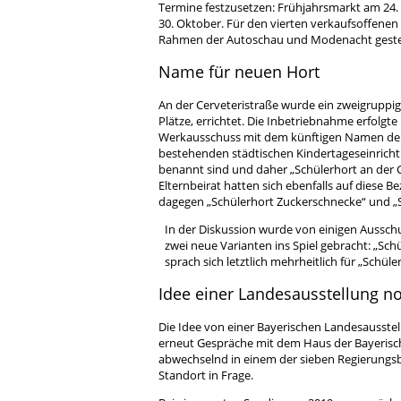
Termine festzusetzen: Frühjahrsmarkt am 24. 
30. Oktober. Für den vierten verkaufsoffene
Rahmen der Autoschau und Modenacht gestel
Name für neuen Hort
An der Cerveteristraße wurde ein zweigruppige
Plätze, errichtet. Die Inbetriebnahme erfolgte
Werkausschuss mit dem künftigen Namen der 
bestehenden städtischen Kindertageseinrich
benannt sind und daher „Schülerhort an der 
Elternbeirat hatten sich ebenfalls auf diese 
dagegen „Schülerhort Zuckerschnecke“ und „
In der Diskussion wurde von einigen Aussch
zwei neue Varianten ins Spiel gebracht: „Sc
sprach sich letztlich mehrheitlich für „Schüle
Idee einer Landesausstellung no
Die Idee von einer Bayerischen Landesausstel
erneut Gespräche mit dem Haus der Bayerisc
abwechselnd in einem der sieben Regierungsbe
Standort in Frage.