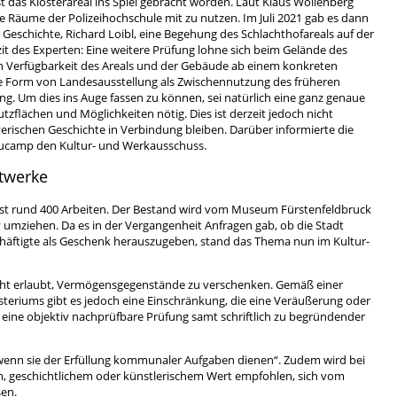
t das Klosterareal ins Spiel gebracht worden. Laut Klaus Wollenberg
che Räume der Polizeihochschule mit zu nutzen. Im Juli 2021 gab es dann
Geschichte, Richard Loibl, eine Begehung des Schlachthofareals auf der
t des Experten: Eine weitere Prüfung lohne sich beim Gelände des
en Verfügbarkeit des Areals und der Gebäude ab einem konkreten
eue Form von Landesausstellung als Zwischennutzung des früheren
ng. Um dies ins Auge fassen zu können, sei natürlich eine ganz genaue
zflächen und Möglichkeiten nötig. Dies ist derzeit jedoch nicht
rischen Geschichte in Verbindung bleiben. Darüber informierte die
aucamp den Kultur- und Werkausschuss.
stwerke
st rund 400 Arbeiten. Der Bestand wird vom Museum Fürstenfeldbruck
v umziehen. Da es in der Vergangenheit Anfragen gab, ob die Stadt
chäftigte als Geschenk herauszugeben, stand das Thema nun im Kultur-
t erlaubt, Vermögensgegenstände zu verschenken. Gemäß einer
eriums gibt es jedoch eine Einschränkung, die eine Veräußerung oder
ine objektiv nachprüfbare Prüfung samt schriftlich zu begründender
„wenn sie der Erfüllung kommunaler Aufgaben dienen“. Zudem wird bei
, geschichtlichem oder künstlerischem Wert empfohlen, sich vom
sen.