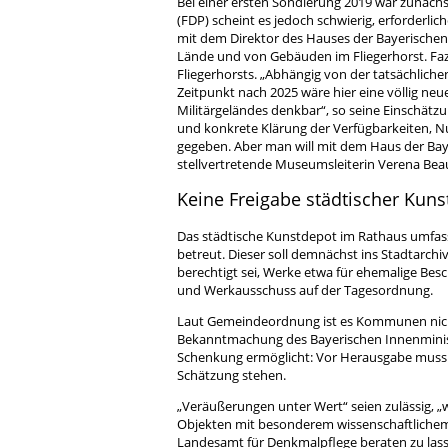
Bei einer ersten Sondierung 2019 war zunächs
(FDP) scheint es jedoch schwierig, erforderli
mit dem Direktor des Hauses der Bayerischen 
Lände und von Gebäuden im Fliegerhorst. Fazi
Fliegerhorsts. „Abhängig von der tatsächlich
Zeitpunkt nach 2025 wäre hier eine völlig n
Militärgeländes denkbar“, so seine Einschätzu
und konkrete Klärung der Verfügbarkeiten, Nut
gegeben. Aber man will mit dem Haus der Baye
stellvertretende Museumsleiterin Verena Be
Keine Freigabe städtischer Kun
Das städtische Kunstdepot im Rathaus umfas
betreut. Dieser soll demnächst ins Stadtarchi
berechtigt sei, Werke etwa für ehemalige Bes
und Werkausschuss auf der Tagesordnung.
Laut Gemeindeordnung ist es Kommunen nich
Bekanntmachung des Bayerischen Innenminist
Schenkung ermöglicht: Vor Herausgabe muss e
Schätzung stehen.
„Veräußerungen unter Wert“ seien zulässig, 
Objekten mit besonderem wissenschaftlichem
Landesamt für Denkmalpflege beraten zu las