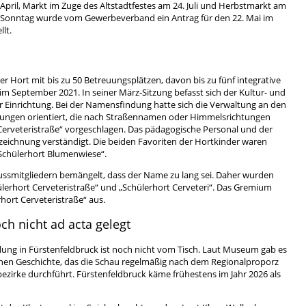
April, Markt im Zuge des Altstadtfestes am 24. Juli und Herbstmarkt am
n Sonntag wurde vom Gewerbeverband ein Antrag für den 22. Mai im
lt.
r Hort mit bis zu 50 Betreuungsplätzen, davon bis zu fünf integrative
 im September 2021. In seiner März-Sitzung befasst sich der Kultur- und
Einrichtung. Bei der Namensfindung hatte sich die Verwaltung an den
tungen orientiert, die nach Straßennamen oder Himmelsrichtungen
Cerveteristraße“ vorgeschlagen. Das pädagogische Personal und der
Bezeichnung verständigt. Die beiden Favoriten der Hortkinder waren
Schülerhort Blumenwiese“.
ussmitgliedern bemängelt, dass der Name zu lang sei. Daher wurden
hülerhort Cerveteristraße“ und „Schülerhort Cerveteri“. Das Gremium
rhort Cerveteristraße“ aus.
ch nicht ad acta gelegt
lung in Fürstenfeldbruck ist noch nicht vom Tisch. Laut Museum gab es
hen Geschichte, das die Schau regelmäßig nach dem Regionalproporz
zirke durchführt. Fürstenfeldbruck käme frühestens im Jahr 2026 als