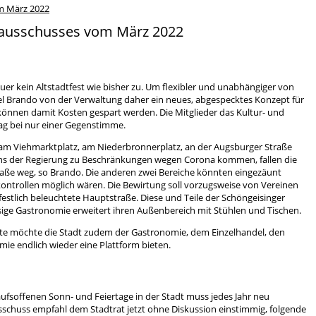
m März 2022
kausschusses vom März 2022
uer kein Altstadtfest wie bisher zu. Um flexibler und unabhängiger von
el Brando von der Verwaltung daher ein neues, abgespecktes Konzept für
 können damit Kosten gespart werden. Die Mitglieder das Kultur- und
g bei nur einer Gegenstimme.
am Viehmarktplatz, am Niederbronnerplatz, an der Augsburger Straße
itens der Regierung zu Beschränkungen wegen Corona kommen, fallen die
aße weg, so Brando. Die anderen zwei Bereiche könnten eingezäunt
ontrollen möglich wären. Die Bewirtung soll vorzugsweise von Vereinen
stlich beleuchtete Hauptstraße. Diese und Teile der Schöngeisinger
ige Gastronomie erweitert ihren Außenbereich mit Stühlen und Tischen.
ste möchte die Stadt zudem der Gastronomie, dem Einzelhandel, den
ie endlich wieder eine Plattform bieten.
ufsoffenen Sonn- und Feiertage in der Stadt muss jedes Jahr neu
schuss empfahl dem Stadtrat jetzt ohne Diskussion einstimmig, folgende