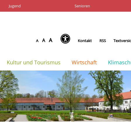
Jugend
Senioren
A
A
A
Kontakt
RSS
Textversi
Kultur und Tourismus
Wirtschaft
Klimasch