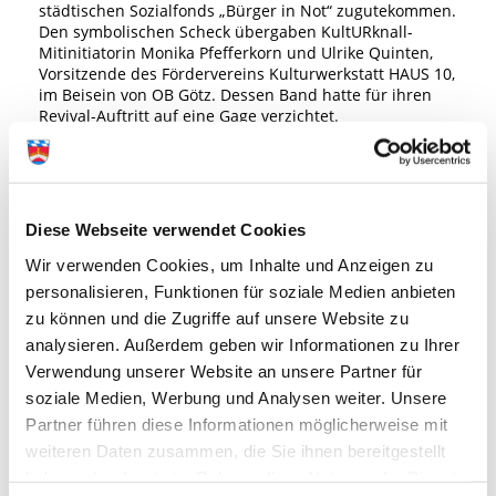
städtischen Sozialfonds „Bürger in Not“ zugutekommen.
Den symbolischen Scheck übergaben KultURknall-
Mitinitiatorin Monika Pfefferkorn und Ulrike Quinten,
Vorsitzende des Fördervereins Kulturwerkstatt HAUS 10,
im Beisein von OB Götz. Dessen Band hatte für ihren
Revival-Auftritt auf eine Gage verzichtet.
Diese Webseite verwendet Cookies
Wir verwenden Cookies, um Inhalte und Anzeigen zu
personalisieren, Funktionen für soziale Medien anbieten
zu können und die Zugriffe auf unsere Website zu
analysieren. Außerdem geben wir Informationen zu Ihrer
Verwendung unserer Website an unsere Partner für
soziale Medien, Werbung und Analysen weiter. Unsere
Partner führen diese Informationen möglicherweise mit
weiteren Daten zusammen, die Sie ihnen bereitgestellt
Das neue Journal „KultURknall" dokumentiert fast 40 Jahre Kunst
und Kultur in Fürstenfeld.
haben oder die sie im Rahmen Ihrer Nutzung der Dienste
Fotos: Förderverein Kulturwerkstatt HAUS 10 / Bildmontage: Stadt