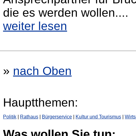
die es werden wollen....
weiter lesen
»
nach Oben
Hauptthemen:
Politik
|
Rathaus
|
Bürgerservice
|
Kultur und Tourismus
|
Wirts
Was wollen Sie tun: