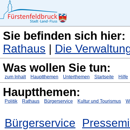
Sie befinden sich hier:
Rathaus
|
Die Verwaltung 
Was wollen Sie tun:
zum Inhalt
Hauptthemen
Unterthemen
Startseite
Hilfe
Hauptthemen:
Politik
Rathaus
Bürgerservice
Kultur und Tourismus
Wi
Bürgerservice
Pressemi