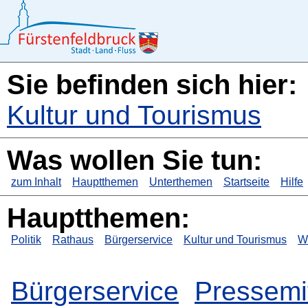
Sie befinden sich hier:
Kultur und Tourismus
Was wollen Sie tun:
zum Inhalt
Hauptthemen
Unterthemen
Startseite
Hilfe
Hauptthemen:
Politik
Rathaus
Bürgerservice
Kultur und Tourismus
Wi
Bürgerservice
Pressemi