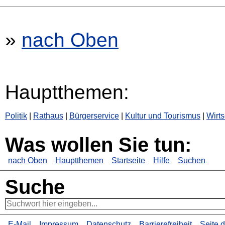
»
nach Oben
Hauptthemen:
Politik
|
Rathaus
|
Bürgerservice
|
Kultur und Tourismus
|
Wirts
Was wollen Sie tun:
nach Oben
Hauptthemen
Startseite
Hilfe
Suchen
Suche
E-Mail
Impressum
Datenschutz
Barrierefreiheit
Seite 