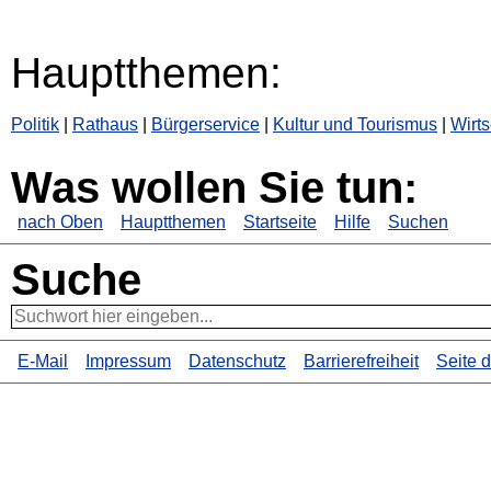
Hauptthemen:
Politik
|
Rathaus
|
Bürgerservice
|
Kultur und Tourismus
|
Wirts
Was wollen Sie tun:
nach Oben
Hauptthemen
Startseite
Hilfe
Suchen
Suche
E-Mail
Impressum
Datenschutz
Barrierefreiheit
Seite 