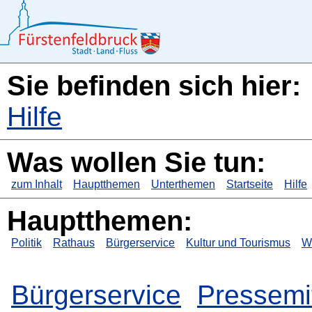
Sie befinden sich hier:
Hilfe
Was wollen Sie tun:
zum Inhalt
Hauptthemen
Unterthemen
Startseite
Hilfe
Hauptthemen:
Politik
Rathaus
Bürgerservice
Kultur und Tourismus
Wi
Bürgerservice
Pressemi