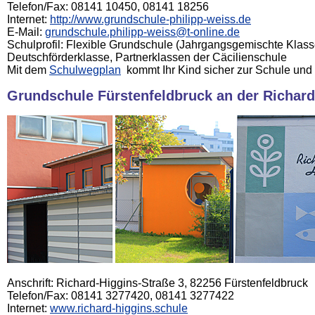
Telefon/Fax: 08141 10450, 08141 18256
Internet:
http://www.grundschule-philipp-weiss.de
E-Mail:
grundschule.philipp-weiss@t-online.de
Schulprofil: Flexible Grundschule (Jahrgangsgemischte Klas
Deutschförderklasse, Partnerklassen der Cäcilienschule
Mit dem
Schulwegplan
kommt Ihr Kind sicher zur Schule und
Grundschule Fürstenfeldbruck an der Richard
Anschrift: Richard-Higgins-Straße 3, 82256 Fürstenfeldbruck
Telefon/Fax: 08141 3277420, 08141 3277422
Internet:
www.richard-higgins.schule