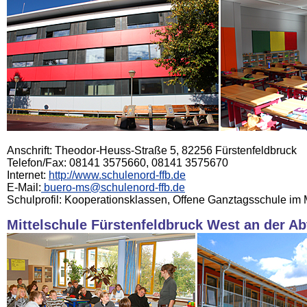
Anschrift: Theodor-Heuss-Straße 5, 82256 Fürstenfeldbruck
Telefon/Fax: 08141 3575660, 08141 3575670
Internet:
http://www.schulenord-ffb.de
E-Mail:
buero-ms@schulenord-ffb.de
Schulprofil: Kooperationsklassen, Offene Ganztagsschule im M
Mittelschule Fürstenfeldbruck West an der A