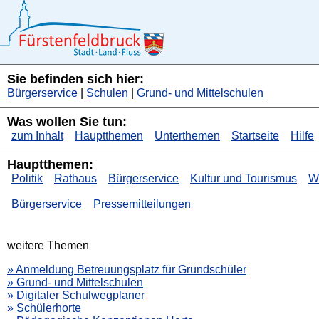
Sie befinden sich hier:
Bürgerservice
|
Schulen
|
Grund- und Mittelschulen
Was wollen Sie tun:
zum Inhalt
Hauptthemen
Unterthemen
Startseite
Hilfe
Hauptthemen:
Politik
Rathaus
Bürgerservice
Kultur und Tourismus
Wi
Bürgerservice
Pressemitteilungen
weitere Themen
» Anmeldung Betreuungsplatz für Grundschüler
» Grund- und Mittelschulen
» Digitaler Schulwegplaner
» Schülerhorte