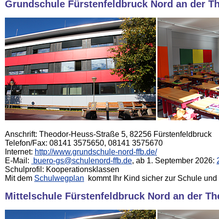
Grundschule Fürstenfeldbruck Nord an der T
Anschrift: Theodor-Heuss-Straße 5, 82256 Fürstenfeldbruck
Telefon/Fax: 08141 3575650, 08141 3575670
Internet:
http://www.grundschule-nord-ffb.de/
E-Mail:
buero-gs@schulenord-ffb.de
, ab 1. September 2026:
Schulprofil: Kooperationsklassen
Mit dem
Schulwegplan
kommt Ihr Kind sicher zur Schule und
Mittelschule Fürstenfeldbruck Nord an der T