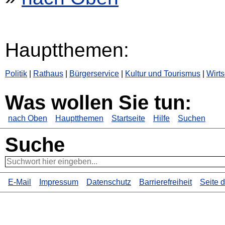
Hauptthemen:
Politik
|
Rathaus
|
Bürgerservice
|
Kultur und Tourismus
|
Wirts
Was wollen Sie tun:
nach Oben
Hauptthemen
Startseite
Hilfe
Suchen
Suche
E-Mail
Impressum
Datenschutz
Barrierefreiheit
Seite 