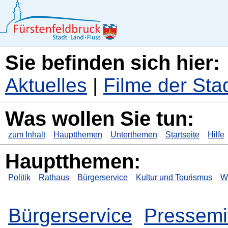
Sie befinden sich hier:
Aktuelles
|
Filme der Sta
Was wollen Sie tun:
zum Inhalt
Hauptthemen
Unterthemen
Startseite
Hilfe
Hauptthemen:
Politik
Rathaus
Bürgerservice
Kultur und Tourismus
Wi
Bürgerservice
Pressemi