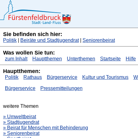
Sie befinden sich hier:
Politik
|
Beiräte und Stadtjugendrat
|
Seniorenbeirat
Was wollen Sie tun:
zum Inhalt
Hauptthemen
Unterthemen
Startseite
Hilfe
Hauptthemen:
Politik
Rathaus
Bürgerservice
Kultur und Tourismus
Wi
Bürgerservice
Pressemitteilungen
weitere Themen
» Umweltbeirat
» Stadtjugendrat
» Beirat für Menschen mit Behinderung
» Seniorenbeirat