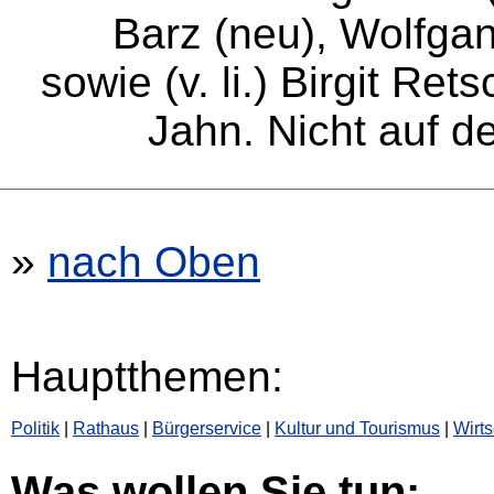
Barz (neu), Wolfgan
sowie (v. li.) Birgit Re
Jahn. Nicht auf de
»
nach Oben
Hauptthemen:
Politik
|
Rathaus
|
Bürgerservice
|
Kultur und Tourismus
|
Wirts
Was wollen Sie tun: