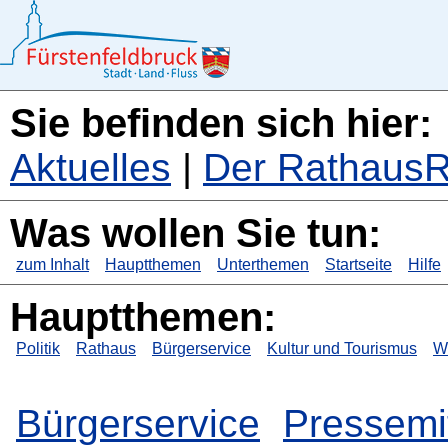
Sie befinden sich hier:
Aktuelles
|
Der RathausR
Was wollen Sie tun:
zum Inhalt
Hauptthemen
Unterthemen
Startseite
Hilfe
Hauptthemen:
Politik
Rathaus
Bürgerservice
Kultur und Tourismus
Wi
Bürgerservice
Pressemi