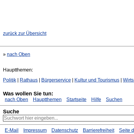
zurück zur Übersicht
»
nach Oben
Hauptthemen:
Politik
|
Rathaus
|
Bürgerservice
|
Kultur und Tourismus
|
Wirts
Was wollen Sie tun:
nach Oben
Hauptthemen
Startseite
Hilfe
Suchen
Suche
E-Mail
Impressum
Datenschutz
Barrierefreiheit
Seite 