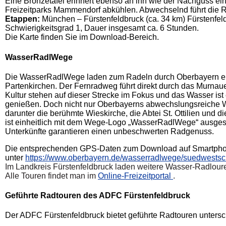
Eine Bronzetafel erinnert ebenso an ihn wie der Nachguss ei
Freizeitparks Mammendorf abkühlen. Abwechselnd führt die R
Etappen:
München – Fürstenfeldbruck (ca. 34 km) Fürstenfel
Schwierigkeitsgrad 1, Dauer insgesamt ca. 6 Stunden.
Die Karte finden Sie im Download-Bereich.
WasserRadlWege
Die WasserRadlWege laden zum Radeln durch Oberbayern ein
Partenkirchen. Der Fernradweg führt direkt durch das Murnau
Kultur stehen auf dieser Strecke im Fokus und das Wasser is
genießen. Doch nicht nur Oberbayerns abwechslungsreiche W
darunter die berühmte Wieskirche, die Abtei St. Ottilien und 
ist einheitlich mit dem Wege-Logo „WasserRadlWege“ ausgesc
Unterkünfte garantieren einen unbeschwerten Radgenuss.
Die entsprechenden GPS-Daten zum Download auf Smartphone 
unter
https://www.oberbayern.de/wasserradlwege/suedwestsch
Im Landkreis Fürstenfeldbruck laden weitere Wasser-Radlour
Alle Touren findet man im
Online-Freizeitportal
.
Geführte Radtouren des ADFC Fürstenfeldbruck
Der ADFC Fürstenfeldbruck bietet geführte Radtouren untersc