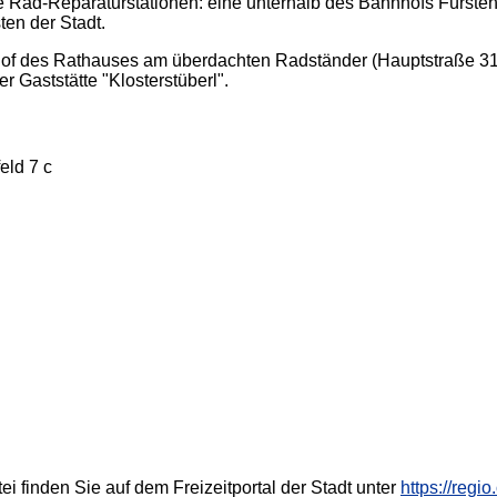
che Rad-Reparaturstationen: eine unterhalb des Bahnhofs Fürste
en der Stadt.
hof des Rathauses am überdachten Radständer (Hauptstraße 31),
r Gaststätte "Klosterstüberl".
eld 7 c
finden Sie auf dem Freizeitportal der Stadt unter
https://regi