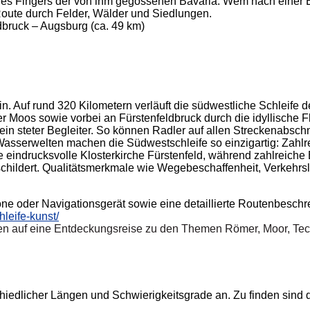
nes Fingers der von ihm gegossenen Bavaria. Wem nach einer Er
oute durch Felder, Wälder und Siedlungen.
dbruck – Augsburg (ca. 49 km)
. Auf rund 320 Kilometern verläuft die südwestliche Schlei
er Moos sowie vorbei an Fürstenfeldbruck durch die idyllisch
t ein steter Begleiter. So können Radler auf allen Streckenabs
asserwelten machen die Südwestschleife so einzigartig: Zahlr
die eindrucksvolle Klosterkirche Fürstenfeld, während zahlreic
hildert. Qualitätsmerkmale wie Wegebeschaffenheit, Verkehrsla
oder Navigationsgerät sowie eine detaillierte Routenbeschre
leife-kunst/
en auf eine Entdeckungsreise zu den Themen Römer, Moor, Tech
hiedlicher Längen und Schwierigkeitsgrade an. Zu finden sind 