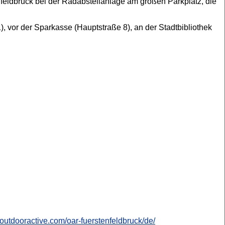
nfeldbruck bei der Radabstellanlage am großen Parkplatz, die
 vor der Sparkasse (Hauptstraße 8), an der Stadtbibliothek
o.outdooractive.com/oar-fuerstenfeldbruck/de/