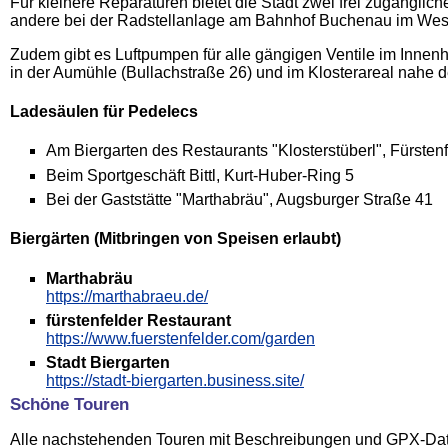
Für kleinere Reparaturen bietet die Stadt zwei frei zugängli
andere bei der Radstellanlage am Bahnhof Buchenau im West
Zudem gibt es Luftpumpen für alle gängigen Ventile im Innen
in der Aumühle (Bullachstraße 26) und im Klosterareal nahe de
Ladesäulen für Pedelecs
Am Biergarten des Restaurants "Klosterstüberl", Fürstenf
Beim Sportgeschäft Bittl, Kurt-Huber-Ring 5
Bei der Gaststätte "Marthabräu", Augsburger Straße 41
Biergärten (Mitbringen von Speisen erlaubt)
Marthabräu
https://marthabraeu.de/
fürstenfelder Restaurant
https://www.fuerstenfelder.com/garden
Stadt Biergarten
https://stadt-biergarten.business.site/
Schöne Touren
Alle nachstehenden Touren mit Beschreibungen und GPX-Datei 