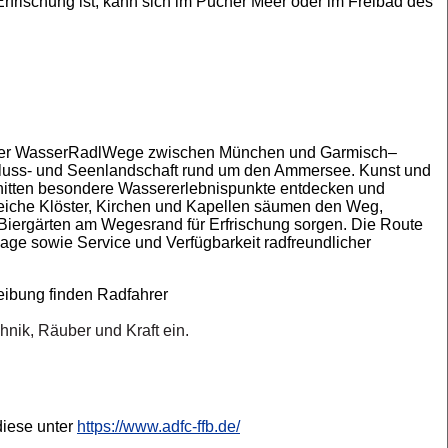
frischung ist, kann sich im Pucher Meer oder im Freibad des
fe der WasserRadlWege zwischen München und Garmisch–
e Fluss- und Seenlandschaft rund um den Ammersee. Kunst und
chnitten besondere Wassererlebnispunkte entdecken und
eiche Klöster, Kirchen und Kapellen säumen den Weg,
he Biergärten am Wegesrand für Erfrischung sorgen. Die Route
ge sowie Service und Verfügbarkeit radfreundlicher
ibung finden Radfahrer
nik, Räuber und Kraft ein.
diese unter
https://www.adfc-ffb.de/