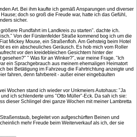
kenden Art. Bei ihm kaufte ich gemäß Ansparungen und diverser
 Hause; doch so groß die Freude war, hatte ich das Gefühl,
nders sicher.
größere Rundfahrt im Landkreis zu starten". dachte ich.
ogisch." Von der Fürstenfelder Straße kommend bog ich um die
 Fiat Mickey Mouse, ein Straßenfloh. Am Gehsteig beim Hotel
, gibt es ein abscheuliches Geräusch. Es hob mich vom Roller
frecht vor den kreidebleichen Gesichtern hinter der
 gesehen?" " Was für an Winker?", war meine Frage. "Ich
g war ein Sprachgebrauch aus meinem ehemaligen Heimatort
noch bei Betätigung im Fahrzeug die Fahrtrichtung anzeigte und
er fahren, denn fahrbereit - außer einer eingebäulten
zwei Wochen stand ich wieder vor Unkmeiers Autohaus: "Ja
 und ich schlenderte ums "Otto Müller"-Eck. Da sah ich sie:
ss dieser Schlingel drei ganze Wochen mit meiner Lambretta
 Straßenstaub, begleitet von aufgeschürften Beinen und
einlich mehr Freude beim Weiterverkauf als ich, der sie