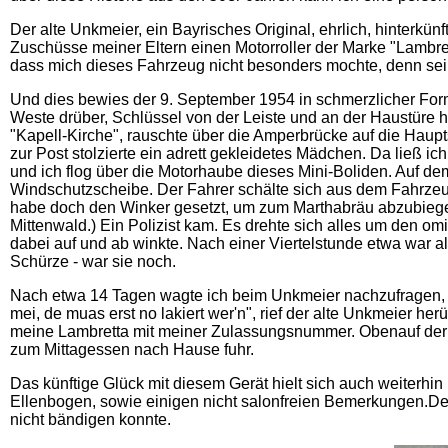
Der alte Unkmeier, ein Bayrisches Original, ehrlich, hinterk
Zuschüsse meiner Eltern einen Motorroller der Marke "Lambret
dass mich dieses Fahrzeug nicht besonders mochte, denn sei
Und dies bewies der 9. September 1954 in schmerzlicher Form:
Weste drüber, Schlüssel von der Leiste und an der Haustüre h
"Kapell-Kirche", rauschte über die Amperbrücke auf die Haupt
zur Post stolzierte ein adrett gekleidetes Mädchen. Da ließ ic
und ich flog über die Motorhaube dieses Mini-Boliden. Auf de
Windschutzscheibe. Der Fahrer schälte sich aus dem Fahrzeug
habe doch den Winker gesetzt, um zum Marthabräu abzubiege
Mittenwald.) Ein Polizist kam. Es drehte sich alles um den om
dabei auf und ab winkte. Nach einer Viertelstunde etwa war al
Schürze - war sie noch.
Nach etwa 14 Tagen wagte ich beim Unkmeier nachzufragen, d
mei, de muas erst no lakiert wer'n", rief der alte Unkmeier he
meine Lambretta mit meiner Zulassungsnummer. Obenauf der M
zum Mittagessen nach Hause fuhr.
Das künftige Glück mit diesem Gerät hielt sich auch weiterhi
Ellenbogen, sowie einigen nicht salonfreien Bemerkungen.De
nicht bändigen konnte.