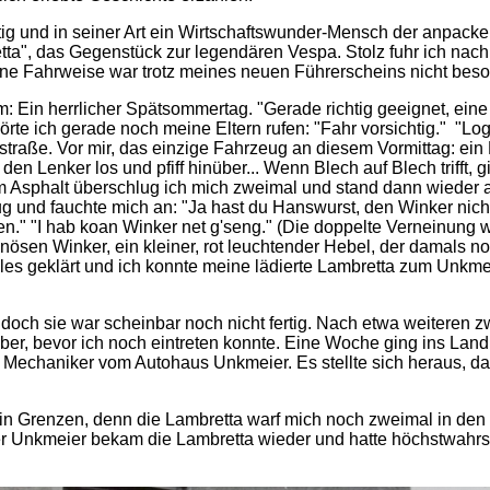
ünftig und in seiner Art ein Wirtschaftswunder-Mensch der anpac
ta", das Gegenstück zur legendären Vespa. Stolz fuhr ich nach
ne Fahrweise war trotz meines neuen Führerscheins nicht beso
 Ein herrlicher Spätsommertag. "Gerade richtig geeignet, eine 
örte ich gerade noch meine Eltern rufen: "Fahr vorsichtig." "L
straße. Vor mir, das einzige Fahrzeug an diesem Vormittag: ein
h den Lenker los und pfiff hinüber... Wenn Blech auf Blech trifft
m Asphalt überschlug ich mich zweimal und stand dann wieder au
 und fauchte mich an: "Ja hast du Hanswurst, den Winker nicht
n." "I hab koan Winker net g'seng." (Die doppelte Verneinun
inösen Winker, ein kleiner, rot leuchtender Hebel, der damals 
les geklärt und ich konnte meine lädierte Lambretta zum Unkmei
och sie war scheinbar noch nicht fertig. Nach etwa weiteren 
rüber, bevor ich noch eintreten konnte. Eine Woche ging ins Land
echaniker vom Autohaus Unkmeier. Es stellte sich heraus, da
n in Grenzen, denn die Lambretta warf mich noch zweimal in den
r Unkmeier bekam die Lambretta wieder und hatte höchstwahrsch