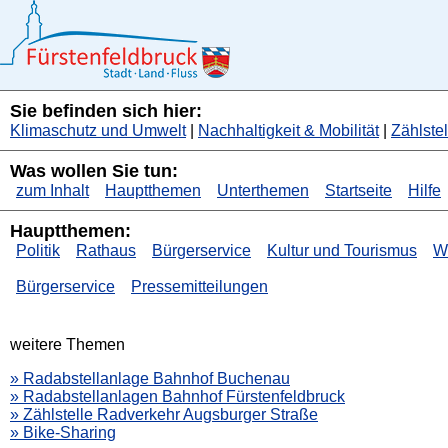
Sie befinden sich hier:
Klimaschutz und Umwelt
|
Nachhaltigkeit & Mobilität
|
Zählste
Was wollen Sie tun:
zum Inhalt
Hauptthemen
Unterthemen
Startseite
Hilfe
Hauptthemen:
Politik
Rathaus
Bürgerservice
Kultur und Tourismus
Wi
Bürgerservice
Pressemitteilungen
weitere Themen
» Radabstellanlage Bahnhof Buchenau
» Radabstellanlagen Bahnhof Fürstenfeldbruck
» Zählstelle Radverkehr Augsburger Straße
» Bike-Sharing