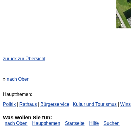
zurück zur Übersicht
»
nach Oben
Hauptthemen:
Politik
|
Rathaus
|
Bürgerservice
|
Kultur und Tourismus
|
Wirts
Was wollen Sie tun:
nach Oben
Hauptthemen
Startseite
Hilfe
Suchen