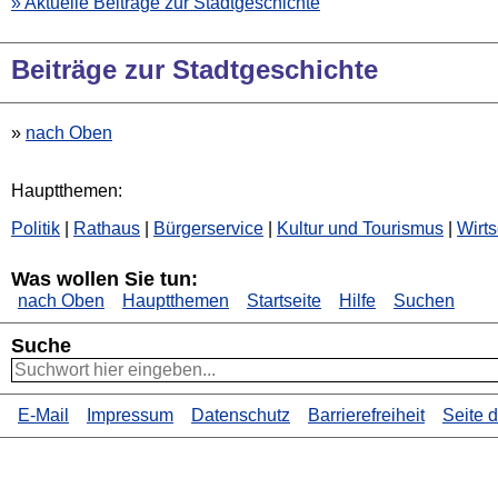
» Aktuelle Beiträge zur Stadtgeschichte
Beiträge zur Stadtgeschichte
»
nach Oben
Hauptthemen:
Politik
|
Rathaus
|
Bürgerservice
|
Kultur und Tourismus
|
Wirts
Was wollen Sie tun:
nach Oben
Hauptthemen
Startseite
Hilfe
Suchen
Suche
E-Mail
Impressum
Datenschutz
Barrierefreiheit
Seite 