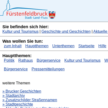
Sie befinden sich hier:
Kultur und Tourismus
|
Geschichte und Geschichten
|
Aktuelle
Was wollen Sie tun:
zum Inhalt
Hauptthemen
Unterthemen
Startseite
Hilfe
Hauptthemen:
Politik
Rathaus
Bürgerservice
Kultur und Tourismus
Wi
Bürgerservice
Pressemitteilungen
weitere Themen
» Brucker Geschichten
» Stadtarchiv
» Zusatzschilder Straßennamen
» Stadtgeschichte