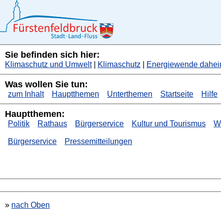
Sie befinden sich hier:
Klimaschutz und Umwelt
|
Klimaschutz
|
Energiewende dahe
Was wollen Sie tun:
zum Inhalt
Hauptthemen
Unterthemen
Startseite
Hilfe
Hauptthemen:
Politik
Rathaus
Bürgerservice
Kultur und Tourismus
Wi
Bürgerservice
Pressemitteilungen
»
nach Oben