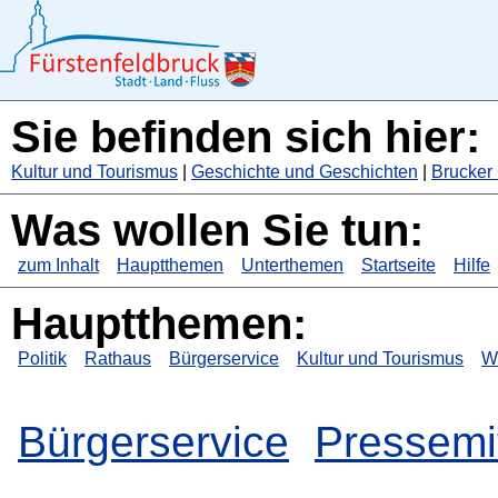
Sie befinden sich hier:
Kultur und Tourismus
|
Geschichte und Geschichten
|
Brucker
Was wollen Sie tun:
zum Inhalt
Hauptthemen
Unterthemen
Startseite
Hilfe
Hauptthemen:
Politik
Rathaus
Bürgerservice
Kultur und Tourismus
Wi
Bürgerservice
Pressemi