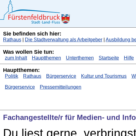
Sie befinden sich hier:
Rathaus
|
Die Stadtverwaltung als Arbeitgeber
|
Ausbildung be
Was wollen Sie tun:
zum Inhalt
Hauptthemen
Unterthemen
Startseite
Hilfe
Hauptthemen:
Politik
Rathaus
Bürgerservice
Kultur und Tourismus
Wi
Bürgerservice
Pressemitteilungen
Fachangestellte/r für Medien- und Inf
Du liest gerne, verbrings