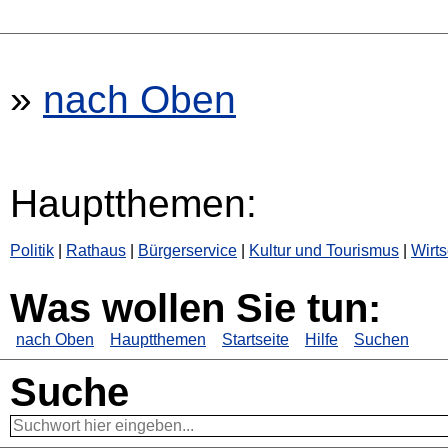
»
nach Oben
Hauptthemen:
Politik
|
Rathaus
|
Bürgerservice
|
Kultur und Tourismus
|
Wirts
Was wollen Sie tun:
nach Oben
Hauptthemen
Startseite
Hilfe
Suchen
Suche