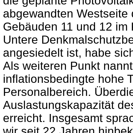
die geplante Photovoltai
abgewandten Westseite 
Gebäuden 11 und 12 im Kl
Untere Denkmalschutzbeh
angesiedelt ist, habe sic
Als weiteren Punkt nann
inflationsbedingte hohe 
Personalbereich. Überdie
Auslastungskapazität de
erreicht. Insgesamt spra
wir seit 22 Jahren hinbe