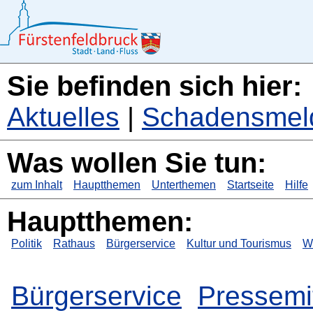
Sie befinden sich hier:
Aktuelles
|
Schadensmel
Was wollen Sie tun:
zum Inhalt
Hauptthemen
Unterthemen
Startseite
Hilfe
Hauptthemen:
Politik
Rathaus
Bürgerservice
Kultur und Tourismus
Wi
Bürgerservice
Pressemi