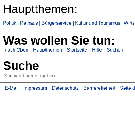
Hauptthemen:
Politik
|
Rathaus
|
Bürgerservice
|
Kultur und Tourismus
|
Wirts
Was wollen Sie tun:
nach Oben
Hauptthemen
Startseite
Hilfe
Suchen
Suche
E-Mail
Impressum
Datenschutz
Barrierefreiheit
Seite 