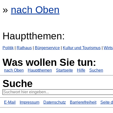
»
nach Oben
Hauptthemen:
Politik
|
Rathaus
|
Bürgerservice
|
Kultur und Tourismus
|
Wirts
Was wollen Sie tun:
nach Oben
Hauptthemen
Startseite
Hilfe
Suchen
Suche
E-Mail
Impressum
Datenschutz
Barrierefreiheit
Seite 